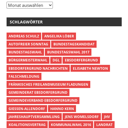
Archiv
SCHLAGWÖRTER
ANDREAS SCHULZ
ANGELIKA LÖBER
AUTOFREIER SONNTAG
BUNDESTAGSKANDIDAT
BUNDESTAGSWAHL
BUNDESTAGSWAHL 2017
BÜRGERMEISTERWAHL
DGL
EBSDORFERGRUND
EBSDORFERGRUND NACHRICHTEN
ELISABETH NEWTON
FALSCHMELDUNG
FRÄNKISCHES FREILANDMUSEUM FLADUNGEN
GEMEINDERAT EBSDORFERGRUND
GEMEINDEVERBAND EBSDORFERGRUND
GIESSEN-ALLENDORF
HANNO KERN
JAHRESHAUPTVERSAMMLUNG
JENS WOMELSDORF
JHV
KOALITIONSVERTRAG
KOMMUNALWAHL 2016
LANDRAT