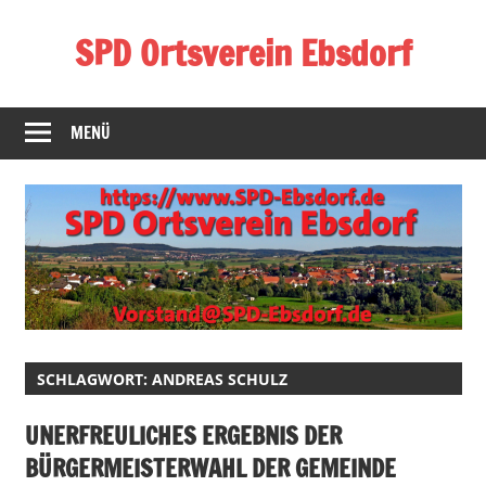
Zum
SPD Ortsverein Ebsdorf
Inhalt
springen
Homepage
des
MENÜ
SPD-
Ortsverein
Ebsdorf
SCHLAGWORT:
ANDREAS SCHULZ
UNERFREULICHES ERGEBNIS DER
BÜRGERMEISTERWAHL DER GEMEINDE