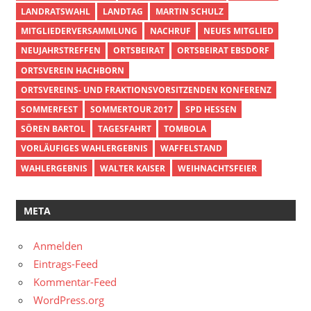
LANDRATSWAHL
LANDTAG
MARTIN SCHULZ
MITGLIEDERVERSAMMLUNG
NACHRUF
NEUES MITGLIED
NEUJAHRSTREFFEN
ORTSBEIRAT
ORTSBEIRAT EBSDORF
ORTSVEREIN HACHBORN
ORTSVEREINS- UND FRAKTIONSVORSITZENDEN KONFERENZ
SOMMERFEST
SOMMERTOUR 2017
SPD HESSEN
SÖREN BARTOL
TAGESFAHRT
TOMBOLA
VORLÄUFIGES WAHLERGEBNIS
WAFFELSTAND
WAHLERGEBNIS
WALTER KAISER
WEIHNACHTSFEIER
META
Anmelden
Eintrags-Feed
Kommentar-Feed
WordPress.org