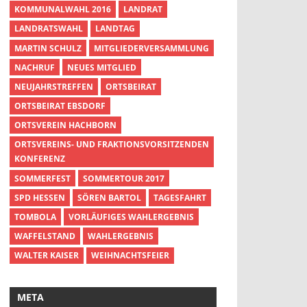
KOMMUNALWAHL 2016
LANDRAT
LANDRATSWAHL
LANDTAG
MARTIN SCHULZ
MITGLIEDERVERSAMMLUNG
NACHRUF
NEUES MITGLIED
NEUJAHRSTREFFEN
ORTSBEIRAT
ORTSBEIRAT EBSDORF
ORTSVEREIN HACHBORN
ORTSVEREINS- UND FRAKTIONSVORSITZENDEN
KONFERENZ
SOMMERFEST
SOMMERTOUR 2017
SPD HESSEN
SÖREN BARTOL
TAGESFAHRT
TOMBOLA
VORLÄUFIGES WAHLERGEBNIS
WAFFELSTAND
WAHLERGEBNIS
WALTER KAISER
WEIHNACHTSFEIER
META