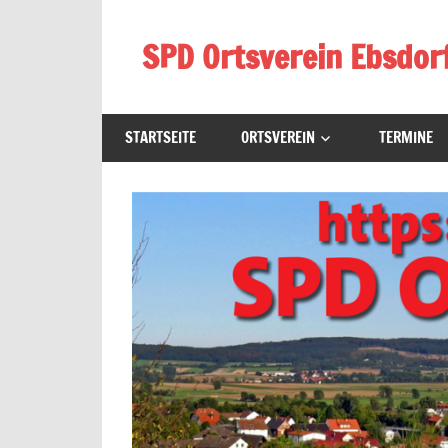
Zum
Inhalt
SPD Ortsverein Ebsdor
springen
Homepage
des
STARTSEITE
ORTSVEREIN
TERMINE
SPD-
Ortsverein
Ebsdorf