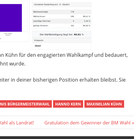
ian Kühn für den engagierten Wahlkampf und bedauert,
ohnt wurde.
er in deiner bisherigen Position erhalten bleibst. Sie
BNIS BÜRGERMEISTERWAHL
HANNO KERN
MAXIMILIAN KÜHN
Nächster
ahl als Landrat!
Gratulation dem Gewinner der BM Wahl
Beitrag: