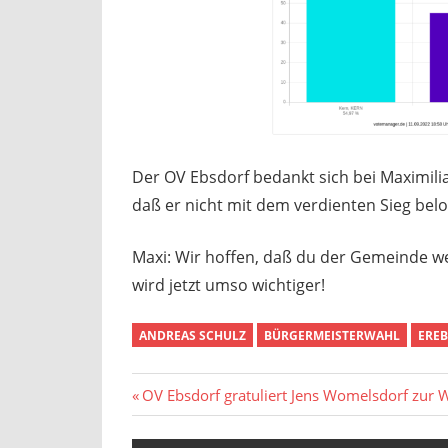
Der OV Ebsdorf bedankt sich bei Maximil
daß er nicht mit dem verdienten Sieg bel
Maxi: Wir hoffen, daß du der Gemeinde weit
wird jetzt umso wichtiger!
ANDREAS SCHULZ
BÜRGERMEISTERWAHL
ERE
Beitragsnavigation
Vorheriger
OV Ebsdorf gratuliert Jens Womelsdorf zur W
Beitrag: