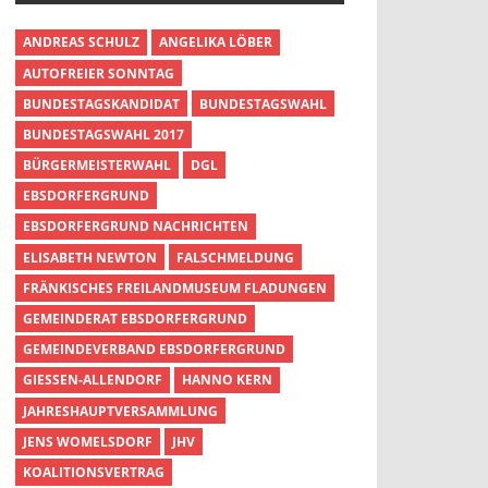
ANDREAS SCHULZ
ANGELIKA LÖBER
AUTOFREIER SONNTAG
BUNDESTAGSKANDIDAT
BUNDESTAGSWAHL
BUNDESTAGSWAHL 2017
BÜRGERMEISTERWAHL
DGL
EBSDORFERGRUND
EBSDORFERGRUND NACHRICHTEN
ELISABETH NEWTON
FALSCHMELDUNG
FRÄNKISCHES FREILANDMUSEUM FLADUNGEN
GEMEINDERAT EBSDORFERGRUND
GEMEINDEVERBAND EBSDORFERGRUND
GIESSEN-ALLENDORF
HANNO KERN
JAHRESHAUPTVERSAMMLUNG
JENS WOMELSDORF
JHV
KOALITIONSVERTRAG