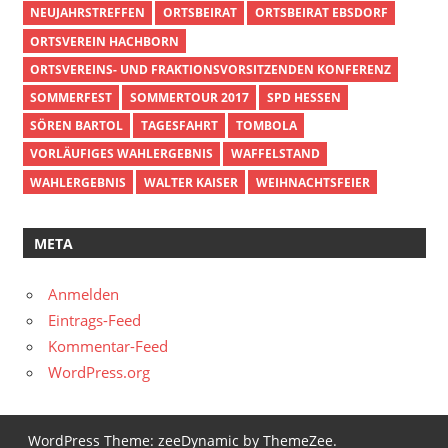
NEUJAHRSTREFFEN
ORTSBEIRAT
ORTSBEIRAT EBSDORF
ORTSVEREIN HACHBORN
ORTSVEREINS- UND FRAKTIONSVORSITZENDEN KONFERENZ
SOMMERFEST
SOMMERTOUR 2017
SPD HESSEN
SÖREN BARTOL
TAGESFAHRT
TOMBOLA
VORLÄUFIGES WAHLERGEBNIS
WAFFELSTAND
WAHLERGEBNIS
WALTER KAISER
WEIHNACHTSFEIER
META
Anmelden
Eintrags-Feed
Kommentar-Feed
WordPress.org
WordPress Theme: zeeDynamic by ThemeZee.