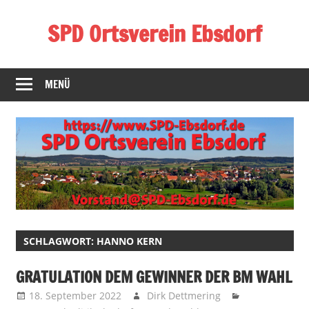
Zum
SPD Ortsverein Ebsdorf
Inhalt
springen
Homepage
des
MENÜ
SPD-
Ortsverein
Ebsdorf
SCHLAGWORT:
HANNO KERN
GRATULATION DEM GEWINNER DER BM WAHL
18. September 2022
Dirk Dettmering