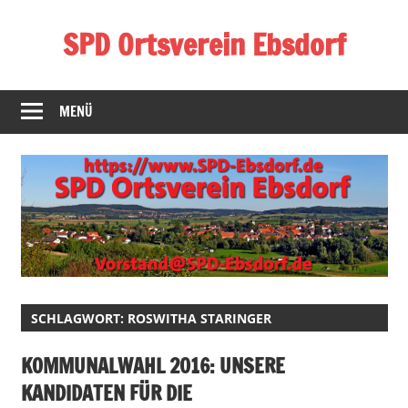
Zum
SPD Ortsverein Ebsdorf
Inhalt
springen
Homepage
des
MENÜ
SPD-
Ortsverein
Ebsdorf
SCHLAGWORT:
ROSWITHA STARINGER
KOMMUNALWAHL 2016: UNSERE
KANDIDATEN FÜR DIE