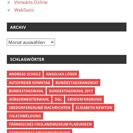
Vorwärts Online
WebSozis
ARCHIV
Archiv
SCHLAGWÖRTER
ANDREAS SCHULZ
ANGELIKA LÖBER
AUTOFREIER SONNTAG
BUNDESTAGSKANDIDAT
BUNDESTAGSWAHL
BUNDESTAGSWAHL 2017
BÜRGERMEISTERWAHL
DGL
EBSDORFERGRUND
EBSDORFERGRUND NACHRICHTEN
ELISABETH NEWTON
FALSCHMELDUNG
FRÄNKISCHES FREILANDMUSEUM FLADUNGEN
GEMEINDERAT EBSDORFERGRUND