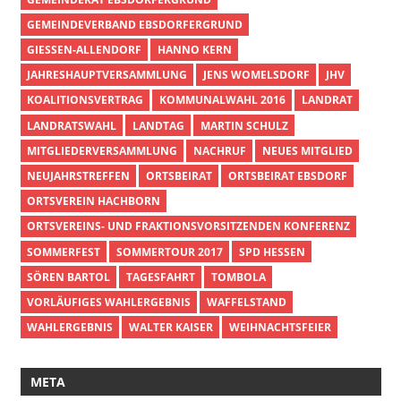
GEMEINDEVERBAND EBSDORFERGRUND
GIESSEN-ALLENDORF
HANNO KERN
JAHRESHAUPTVERSAMMLUNG
JENS WOMELSDORF
JHV
KOALITIONSVERTRAG
KOMMUNALWAHL 2016
LANDRAT
LANDRATSWAHL
LANDTAG
MARTIN SCHULZ
MITGLIEDERVERSAMMLUNG
NACHRUF
NEUES MITGLIED
NEUJAHRSTREFFEN
ORTSBEIRAT
ORTSBEIRAT EBSDORF
ORTSVEREIN HACHBORN
ORTSVEREINS- UND FRAKTIONSVORSITZENDEN KONFERENZ
SOMMERFEST
SOMMERTOUR 2017
SPD HESSEN
SÖREN BARTOL
TAGESFAHRT
TOMBOLA
VORLÄUFIGES WAHLERGEBNIS
WAFFELSTAND
WAHLERGEBNIS
WALTER KAISER
WEIHNACHTSFEIER
META