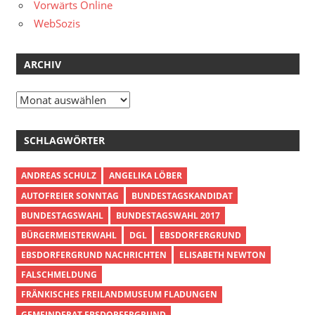
Vorwärts Online
WebSozis
ARCHIV
Archiv
SCHLAGWÖRTER
ANDREAS SCHULZ
ANGELIKA LÖBER
AUTOFREIER SONNTAG
BUNDESTAGSKANDIDAT
BUNDESTAGSWAHL
BUNDESTAGSWAHL 2017
BÜRGERMEISTERWAHL
DGL
EBSDORFERGRUND
EBSDORFERGRUND NACHRICHTEN
ELISABETH NEWTON
FALSCHMELDUNG
FRÄNKISCHES FREILANDMUSEUM FLADUNGEN
GEMEINDERAT EBSDORFERGRUND