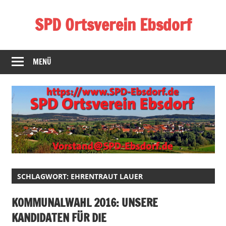
Zum
SPD Ortsverein Ebsdorf
Inhalt
springen
Homepage
des
MENÜ
SPD-
Ortsverein
Ebsdorf
SCHLAGWORT:
EHRENTRAUT LAUER
KOMMUNALWAHL 2016: UNSERE
KANDIDATEN FÜR DIE