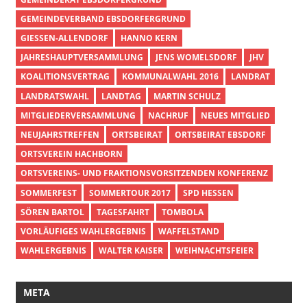
GEMEINDEVERBAND EBSDORFERGRUND
GIESSEN-ALLENDORF
HANNO KERN
JAHRESHAUPTVERSAMMLUNG
JENS WOMELSDORF
JHV
KOALITIONSVERTRAG
KOMMUNALWAHL 2016
LANDRAT
LANDRATSWAHL
LANDTAG
MARTIN SCHULZ
MITGLIEDERVERSAMMLUNG
NACHRUF
NEUES MITGLIED
NEUJAHRSTREFFEN
ORTSBEIRAT
ORTSBEIRAT EBSDORF
ORTSVEREIN HACHBORN
ORTSVEREINS- UND FRAKTIONSVORSITZENDEN KONFERENZ
SOMMERFEST
SOMMERTOUR 2017
SPD HESSEN
SÖREN BARTOL
TAGESFAHRT
TOMBOLA
VORLÄUFIGES WAHLERGEBNIS
WAFFELSTAND
WAHLERGEBNIS
WALTER KAISER
WEIHNACHTSFEIER
META