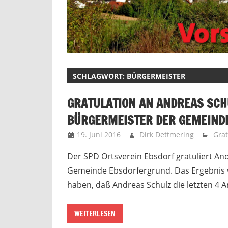
SCHLAGWORT:
BÜRGERMEISTER
GRATULATION AN ANDREAS SCH
BÜRGERMEISTER DER GEMEIND
19. Juni 2016
Dirk Dettmering
Grat
Der SPD Ortsverein Ebsdorf gratuliert An
Gemeinde Ebsdorfergrund. Das Ergebnis v
haben, daß Andreas Schulz die letzten 4 A
WEITERLESEN