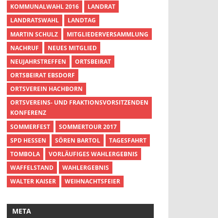
KOMMUNALWAHL 2016
LANDRAT
LANDRATSWAHL
LANDTAG
MARTIN SCHULZ
MITGLIEDERVERSAMMLUNG
NACHRUF
NEUES MITGLIED
NEUJAHRSTREFFEN
ORTSBEIRAT
ORTSBEIRAT EBSDORF
ORTSVEREIN HACHBORN
ORTSVEREINS- UND FRAKTIONSVORSITZENDEN
KONFERENZ
SOMMERFEST
SOMMERTOUR 2017
SPD HESSEN
SÖREN BARTOL
TAGESFAHRT
TOMBOLA
VORLÄUFIGES WAHLERGEBNIS
WAFFELSTAND
WAHLERGEBNIS
WALTER KAISER
WEIHNACHTSFEIER
META