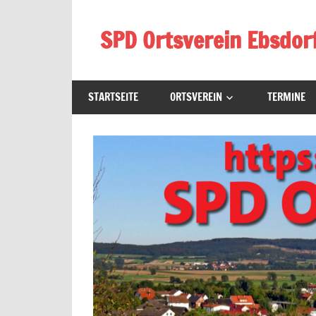
Zum
Inhalt
SPD Ortsverein Ebsdor
springen
Homepage
des
STARTSEITE
ORTSVEREIN
TERMINE
SPD-
Ortsverein
Ebsdorf