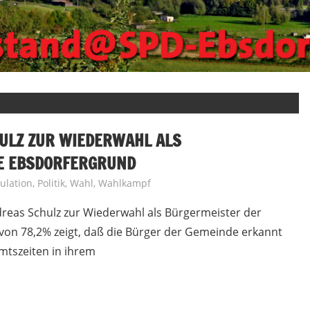
ULZ ZUR WIEDERWAHL ALS
E EBSDORFERGRUND
ulation
,
Politik
,
Wahl
,
Wahlkampf
dreas Schulz zur Wiederwahl als Bürgermeister der
on 78,2% zeigt, daß die Bürger der Gemeinde erkannt
mtszeiten in ihrem