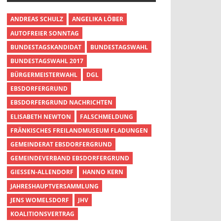
ANDREAS SCHULZ
ANGELIKA LÖBER
AUTOFREIER SONNTAG
BUNDESTAGSKANDIDAT
BUNDESTAGSWAHL
BUNDESTAGSWAHL 2017
BÜRGERMEISTERWAHL
DGL
EBSDORFERGRUND
EBSDORFERGRUND NACHRICHTEN
ELISABETH NEWTON
FALSCHMELDUNG
FRÄNKISCHES FREILANDMUSEUM FLADUNGEN
GEMEINDERAT EBSDORFERGRUND
GEMEINDEVERBAND EBSDORFERGRUND
GIESSEN-ALLENDORF
HANNO KERN
JAHRESHAUPTVERSAMMLUNG
JENS WOMELSDORF
JHV
KOALITIONSVERTRAG