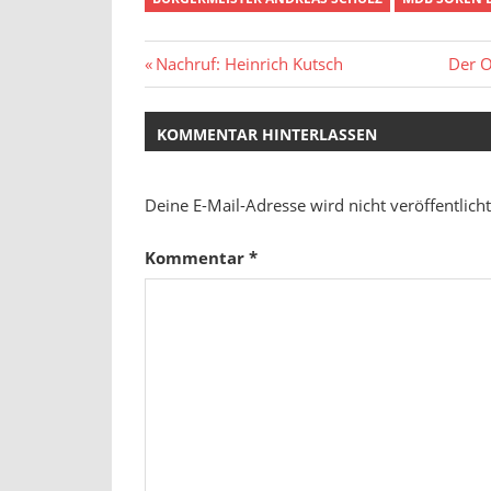
Beitragsnavigation
Vorheriger
Nächs
Nachruf: Heinrich Kutsch
Der O
Beitrag:
Beitra
KOMMENTAR HINTERLASSEN
Deine E-Mail-Adresse wird nicht veröffentlicht
Kommentar
*