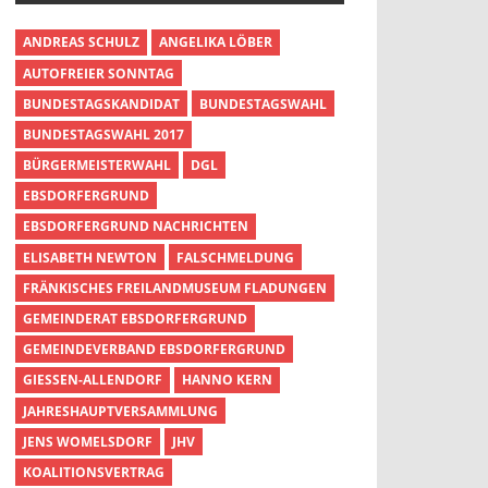
ANDREAS SCHULZ
ANGELIKA LÖBER
AUTOFREIER SONNTAG
BUNDESTAGSKANDIDAT
BUNDESTAGSWAHL
BUNDESTAGSWAHL 2017
BÜRGERMEISTERWAHL
DGL
EBSDORFERGRUND
EBSDORFERGRUND NACHRICHTEN
ELISABETH NEWTON
FALSCHMELDUNG
FRÄNKISCHES FREILANDMUSEUM FLADUNGEN
GEMEINDERAT EBSDORFERGRUND
GEMEINDEVERBAND EBSDORFERGRUND
GIESSEN-ALLENDORF
HANNO KERN
JAHRESHAUPTVERSAMMLUNG
JENS WOMELSDORF
JHV
KOALITIONSVERTRAG