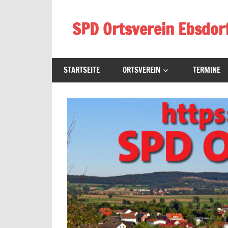
Zum
Inhalt
SPD Ortsverein Ebsdor
springen
Homepage
des
STARTSEITE
ORTSVEREIN
TERMINE
SPD-
Ortsverein
Ebsdorf