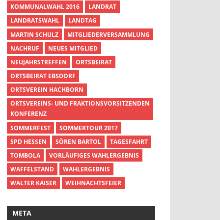
KOMMUNALWAHL 2016
LANDRAT
LANDRATSWAHL
LANDTAG
MARTIN SCHULZ
MITGLIEDERVERSAMMLUNG
NACHRUF
NEUES MITGLIED
NEUJAHRSTREFFEN
ORTSBEIRAT
ORTSBEIRAT EBSDORF
ORTSVEREIN HACHBORN
ORTSVEREINS- UND FRAKTIONSVORSITZENDEN
KONFERENZ
SOMMERFEST
SOMMERTOUR 2017
SPD HESSEN
SÖREN BARTOL
TAGESFAHRT
TOMBOLA
VORLÄUFIGES WAHLERGEBNIS
WAFFELSTAND
WAHLERGEBNIS
WALTER KAISER
WEIHNACHTSFEIER
META