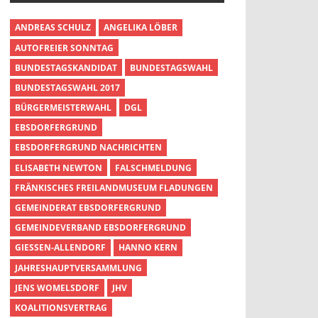
ANDREAS SCHULZ
ANGELIKA LÖBER
AUTOFREIER SONNTAG
BUNDESTAGSKANDIDAT
BUNDESTAGSWAHL
BUNDESTAGSWAHL 2017
BÜRGERMEISTERWAHL
DGL
EBSDORFERGRUND
EBSDORFERGRUND NACHRICHTEN
ELISABETH NEWTON
FALSCHMELDUNG
FRÄNKISCHES FREILANDMUSEUM FLADUNGEN
GEMEINDERAT EBSDORFERGRUND
GEMEINDEVERBAND EBSDORFERGRUND
GIESSEN-ALLENDORF
HANNO KERN
JAHRESHAUPTVERSAMMLUNG
JENS WOMELSDORF
JHV
KOALITIONSVERTRAG