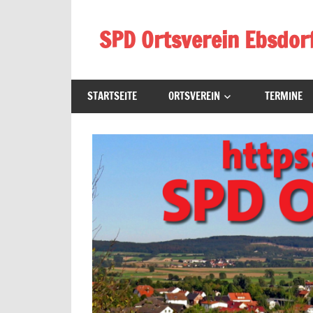
Zum
Inhalt
SPD Ortsverein Ebsdor
springen
Homepage
des
STARTSEITE
ORTSVEREIN
TERMINE
SPD-
Ortsverein
Ebsdorf