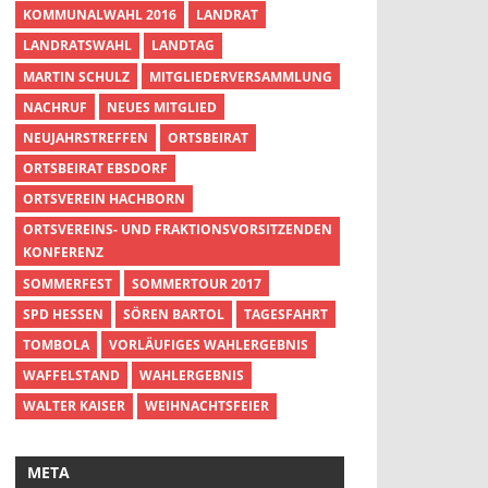
KOMMUNALWAHL 2016
LANDRAT
LANDRATSWAHL
LANDTAG
MARTIN SCHULZ
MITGLIEDERVERSAMMLUNG
NACHRUF
NEUES MITGLIED
NEUJAHRSTREFFEN
ORTSBEIRAT
ORTSBEIRAT EBSDORF
ORTSVEREIN HACHBORN
ORTSVEREINS- UND FRAKTIONSVORSITZENDEN
KONFERENZ
SOMMERFEST
SOMMERTOUR 2017
SPD HESSEN
SÖREN BARTOL
TAGESFAHRT
TOMBOLA
VORLÄUFIGES WAHLERGEBNIS
WAFFELSTAND
WAHLERGEBNIS
WALTER KAISER
WEIHNACHTSFEIER
META