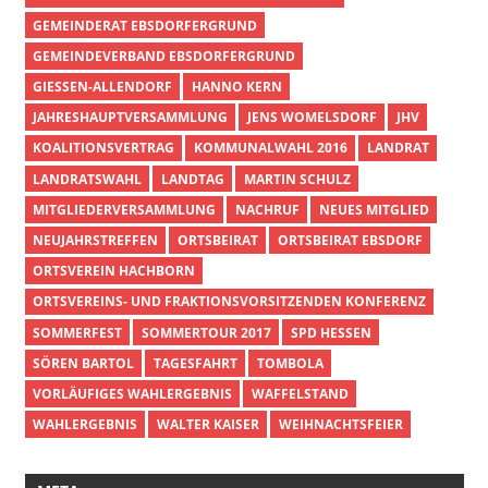
GEMEINDERAT EBSDORFERGRUND
GEMEINDEVERBAND EBSDORFERGRUND
GIESSEN-ALLENDORF
HANNO KERN
JAHRESHAUPTVERSAMMLUNG
JENS WOMELSDORF
JHV
KOALITIONSVERTRAG
KOMMUNALWAHL 2016
LANDRAT
LANDRATSWAHL
LANDTAG
MARTIN SCHULZ
MITGLIEDERVERSAMMLUNG
NACHRUF
NEUES MITGLIED
NEUJAHRSTREFFEN
ORTSBEIRAT
ORTSBEIRAT EBSDORF
ORTSVEREIN HACHBORN
ORTSVEREINS- UND FRAKTIONSVORSITZENDEN KONFERENZ
SOMMERFEST
SOMMERTOUR 2017
SPD HESSEN
SÖREN BARTOL
TAGESFAHRT
TOMBOLA
VORLÄUFIGES WAHLERGEBNIS
WAFFELSTAND
WAHLERGEBNIS
WALTER KAISER
WEIHNACHTSFEIER