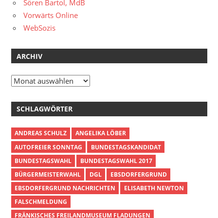
Sören Bartol, MdB
Vorwärts Online
WebSozis
ARCHIV
Archiv
SCHLAGWÖRTER
ANDREAS SCHULZ
ANGELIKA LÖBER
AUTOFREIER SONNTAG
BUNDESTAGSKANDIDAT
BUNDESTAGSWAHL
BUNDESTAGSWAHL 2017
BÜRGERMEISTERWAHL
DGL
EBSDORFERGRUND
EBSDORFERGRUND NACHRICHTEN
ELISABETH NEWTON
FALSCHMELDUNG
FRÄNKISCHES FREILANDMUSEUM FLADUNGEN