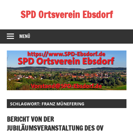
Zum
SPD Ortsverein Ebsdorf
Inhalt
springen
Homepage
des
MENÜ
SPD-
Ortsverein
Ebsdorf
SCHLAGWORT:
FRANZ MÜNEFERING
BERICHT VON DER
JUBILÄUMSVERANSTALTUNG DES OV